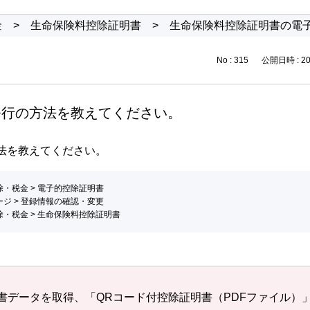
金
>
生命保険料控除証明書
>
生命保険料控除証明書の電
No : 315
公開日時 : 202
発行の方法を教えてください。
法を教えてください。
除・税金
>
電子的控除証明書
ージ
>
登録情報の確認・変更
除・税金
>
生命保険料控除証明書
書データを取得、「QRコード付控除証明書（PDFファイル）