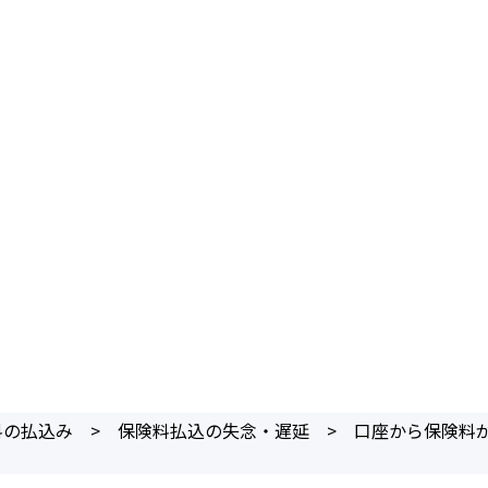
料の払込み
>
保険料払込の失念・遅延
>
口座から保険料