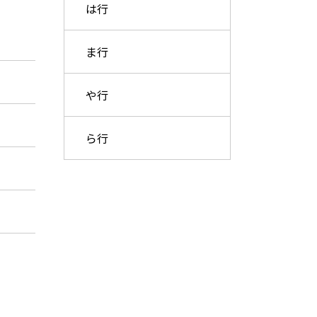
は行
ま行
や行
ら行