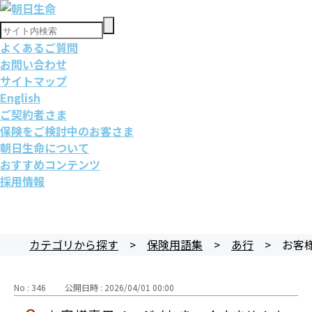
よくあるご質問
お問い合わせ
サイトマップ
English
ご契約者さま
保険をご検討中のお客さま
朝日生命について
おすすめコンテンツ
採用情報
カテゴリから探す
>
保険用語集
>
あ行
>
お客様
No : 346
公開日時 : 2026/04/01 00:00