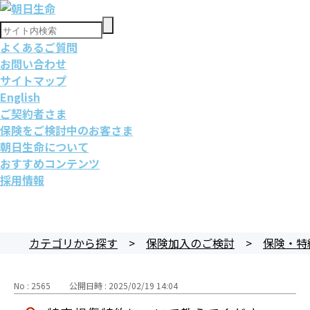
よくあるご質問
お問い合わせ
サイトマップ
English
ご契約者さま
保険をご検討中のお客さま
朝日生命について
おすすめコンテンツ
採用情報
カテゴリから探す
>
保険加入のご検討
>
保険・特
No : 2565
公開日時 : 2025/02/19 14:04