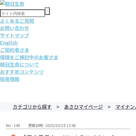
よくあるご質問
お問い合わせ
サイトマップ
English
ご契約者さま
保険をご検討中のお客さま
朝日生命について
おすすめコンテンツ
採用情報
カテゴリから探す
>
あさひマイページ
>
マイナン
No : 149
更新日時 : 2025/03/19 13:40