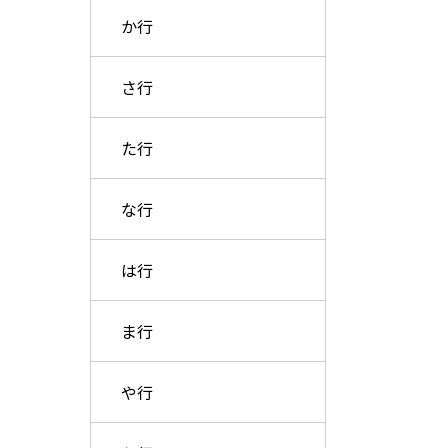
か行
さ行
た行
な行
は行
ま行
や行