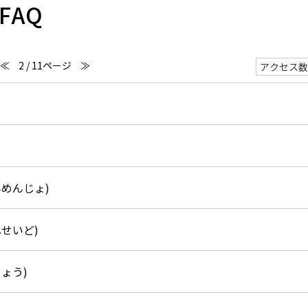
FAQ
≪
2 / 11ページ
≫
めんじょ)
せいど)
ょう)