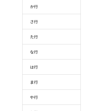
か行
さ行
た行
な行
は行
ま行
や行