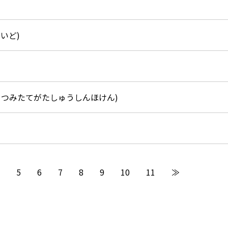
いど)
うつみたてがたしゅうしんほけん)
5
6
7
8
9
10
11
≫