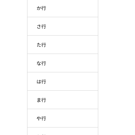
か行
さ行
た行
な行
は行
ま行
や行