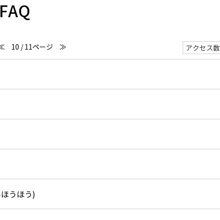
FAQ
≪
10 / 11ページ
≫
ほうほう)